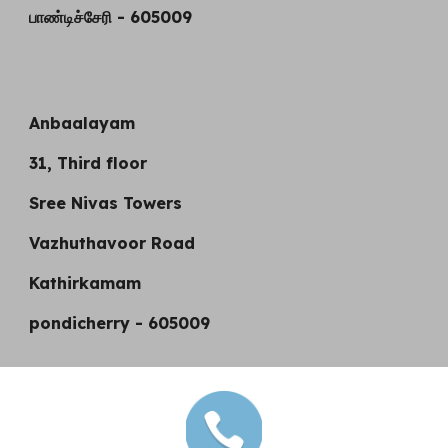
பாண்டிச்சேரி - 605009
Anbaalayam
31, Third floor
Sree Nivas Towers
Vazhuthavoor Road
Kathirkamam
pondicherry - 605009